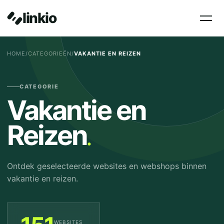
linkio
HOME
/
CATEGORIEËN
/
VAKANTIE EN REIZEN
CATEGORIE
Vakantie en
.
Reizen
Ontdek geselecteerde websites en webshops binnen
vakantie en reizen.
WEBSITES