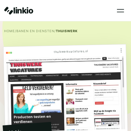
linkio
HOME
/
BANEN EN DIENSTEN
/
THUISWERK
⋮
thuiswerkvacatures.nl