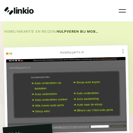
linkio
HOME
/
VAKANTIE EN REIZEN
/
HULPVEREN BIJ MOBILITYPARTS
⋮
mobilityparts.nl