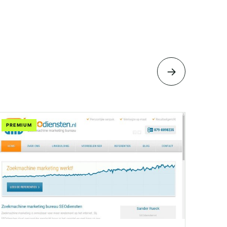
→
PREMIUM