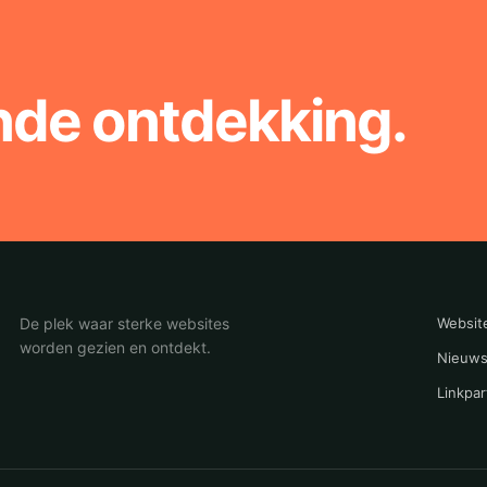
nde ontdekking.
De plek waar sterke websites
Websit
worden gezien en ontdekt.
Nieuws
Linkpar