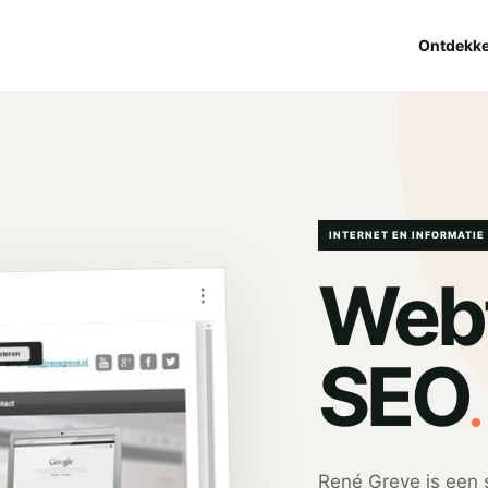
Ontdekk
INTERNET EN INFORMATIE
Webt
⋮
.
SEO
René Greve is een 