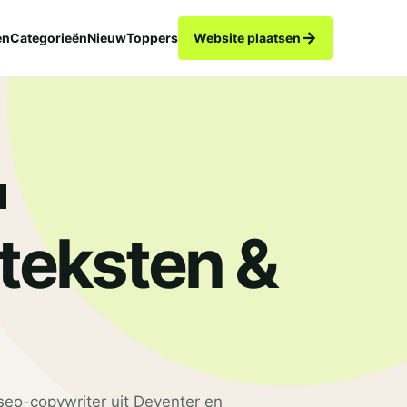
→
en
Categorieën
Nieuw
Toppers
Website plaatsen
eksten &
seo-copywriter uit Deventer en