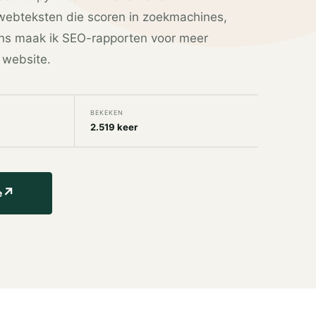
 webteksten die scoren in zoekmachines,
ns maak ik SEO-rapporten voor meer
 website.
BEKEKEN
2.519 keer
↗
e