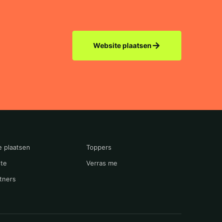
→
Website plaatsen
e plaatsen
Toppers
te
Verras me
tners