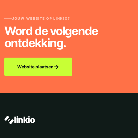
JOUW WEBSITE OP LINKIO?
Word de volgende
ontdekking.
→
Website plaatsen
linkio