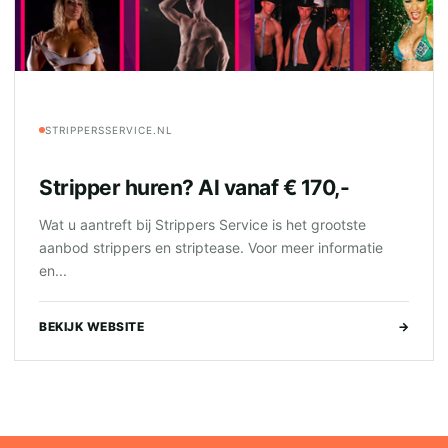
STRIPPERSSERVICE.NL
Stripper huren? Al vanaf € 170,-
Wat u aantreft bij Strippers Service is het grootste
aanbod strippers en striptease. Voor meer informatie
en...
BEKIJK WEBSITE
→