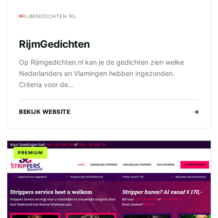
RIJMGEDICHTEN.NL
RijmGedichten
Op Rijmgedichten.nl kan je de gedichten zien welke
Nederlanders en Vlamingen hebben ingezonden.
Criteria voor de...
BEKIJK WEBSITE
→
PREMIUM