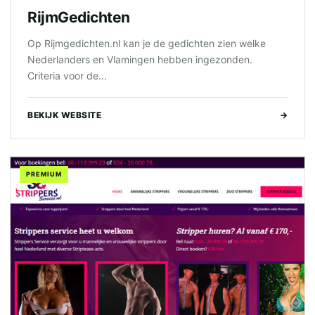
RijmGedichten
Op Rijmgedichten.nl kan je de gedichten zien welke
Nederlanders en Vlamingen hebben ingezonden.
Criteria voor de...
BEKIJK WEBSITE
→
PREMIUM