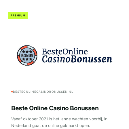
PREMIUM
BESTEONLINECASINOBONUSSEN.NL
Beste Online Casino Bonussen
Vanaf oktober 2021 is het lange wachten voorbij, in
Nederland gaat de online gokmarkt open.