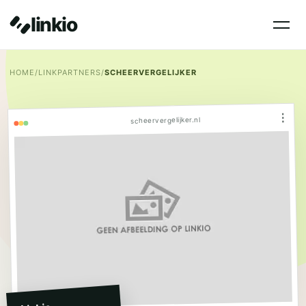
linkio
HOME
/
LINKPARTNERS
/
SCHEERVERGELIJKER
⋮
scheervergelijker.nl