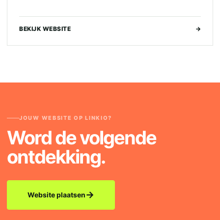
BEKIJK WEBSITE
→
JOUW WEBSITE OP LINKIO?
Word de volgende
ontdekking.
→
Website plaatsen