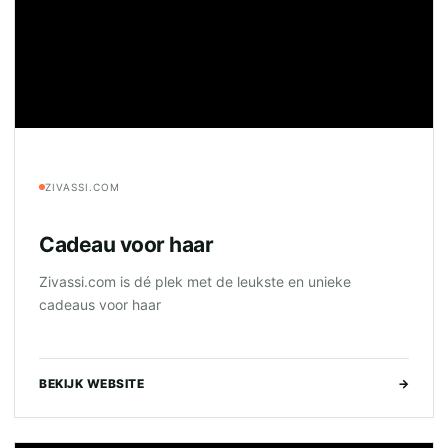
ZIVASSI.COM
Cadeau voor haar
Zivassi.com is dé plek met de leukste en unieke
cadeaus voor haar
BEKIJK WEBSITE
→