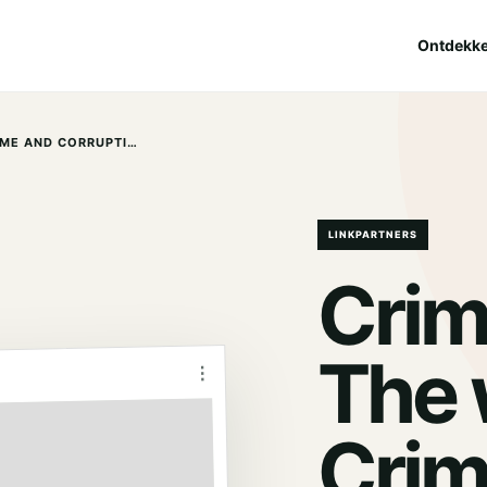
Ontdekk
CRIME VALLEY | THE WORLD OF CRIME AND CORRUPTION!
LINKPARTNERS
Crim
The 
⋮
Crim