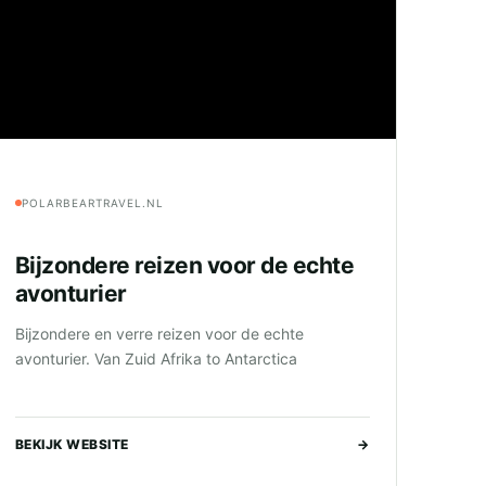
POLARBEARTRAVEL.NL
Bijzondere reizen voor de echte
avonturier
Bijzondere en verre reizen voor de echte
avonturier. Van Zuid Afrika to Antarctica
BEKIJK WEBSITE
→