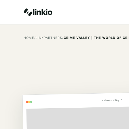
linkio
HOME
/
LINKPARTNERS
/
crimevalley.nl