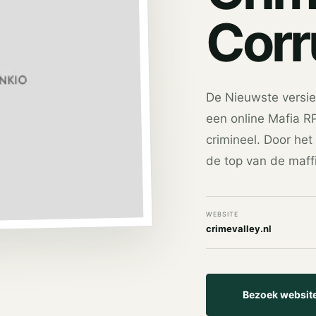
Corr
De Nieuwste versie 
een online Mafia RP
crimineel. Door het
de top van de maffi
WEBSITE
crimevalley.nl
Bezoek websit