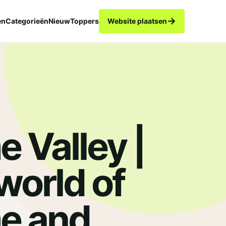
→
en
Categorieën
Nieuw
Toppers
Website plaatsen
e Valley |
world of
e and