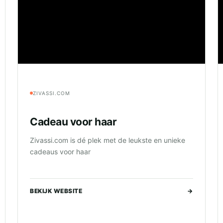
ZIVASSI.COM
Cadeau voor haar
Zivassi.com is dé plek met de leukste en unieke
cadeaus voor haar
BEKIJK WEBSITE
→