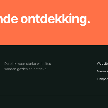
nde ontdekking.
De plek waar sterke websites
Websit
worden gezien en ontdekt.
Nieuws
Linkpar