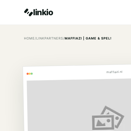
linkio
HOME
/
LINKPARTNERS
/
MAFFIAZI | GAME & SPEL!
maffiazi.nl