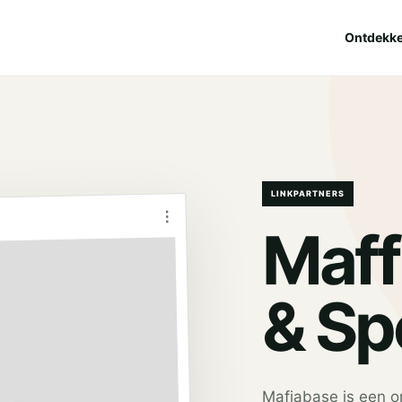
Ontdekk
LINKPARTNERS
⋮
Maff
& Sp
Mafiabase is een on