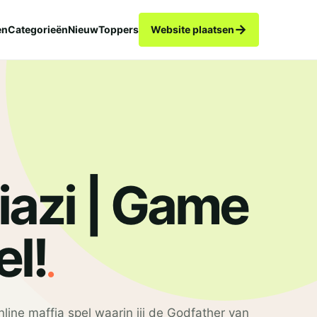
→
en
Categorieën
Nieuw
Toppers
Website plaatsen
iazi | Game
.
el!
line maffia spel waarin jij de Godfather van