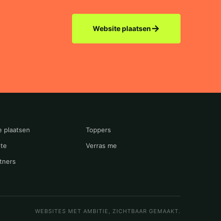
→
Website plaatsen
e plaatsen
Toppers
te
Verras me
tners
WEBSITES MET AMBITIE, ZICHTBAAR GEMAAKT.