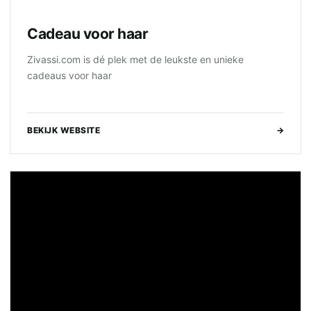
Cadeau voor haar
Zivassi.com is dé plek met de leukste en unieke
cadeaus voor haar
BEKIJK WEBSITE
→