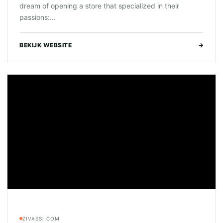
dream of opening a store that specialized in their
passions:...
BEKIJK WEBSITE
→
ZIVASSI.COM