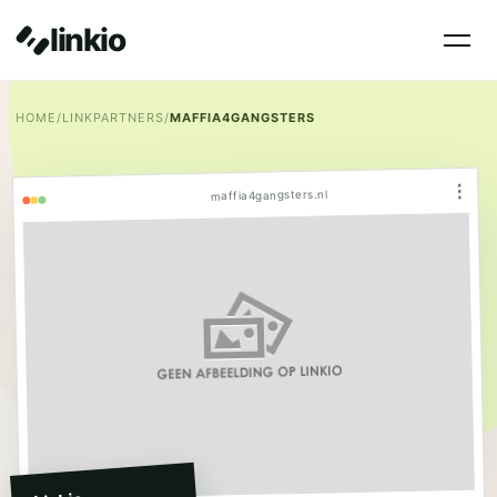
linkio
HOME
/
LINKPARTNERS
/
MAFFIA4GANGSTERS
⋮
maffia4gangsters.nl