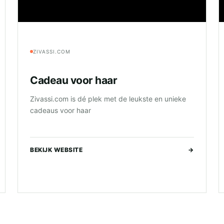
ZIVASSI.COM
Cadeau voor haar
Zivassi.com is dé plek met de leukste en unieke
cadeaus voor haar
BEKIJK WEBSITE
→