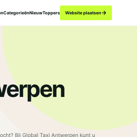
→
en
Categorieën
Nieuw
Toppers
Website plaatsen
werpen
ocht? Bij Global Taxi Antwerpen kunt u