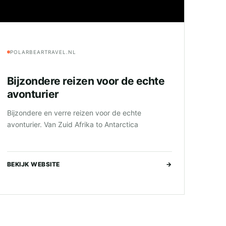
POLARBEARTRAVEL.NL
Bijzondere reizen voor de echte
avonturier
Bijzondere en verre reizen voor de echte
avonturier. Van Zuid Afrika to Antarctica
BEKIJK WEBSITE
→