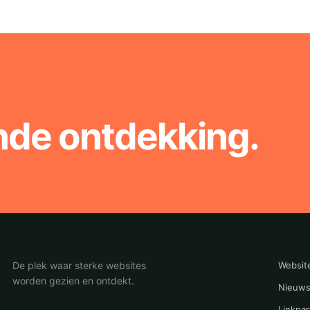
nde ontdekking.
De plek waar sterke websites
Websit
worden gezien en ontdekt.
Nieuws
Linkpar