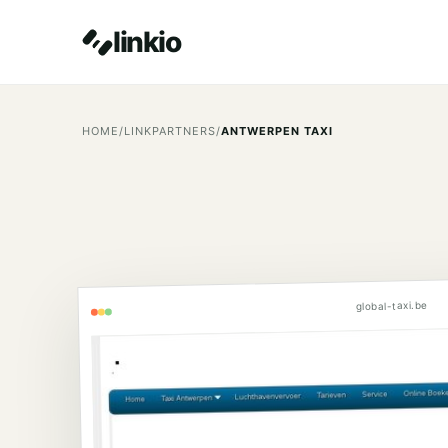
linkio
HOME
/
LINKPARTNERS
/
ANTWERPEN TAXI
global-taxi.be