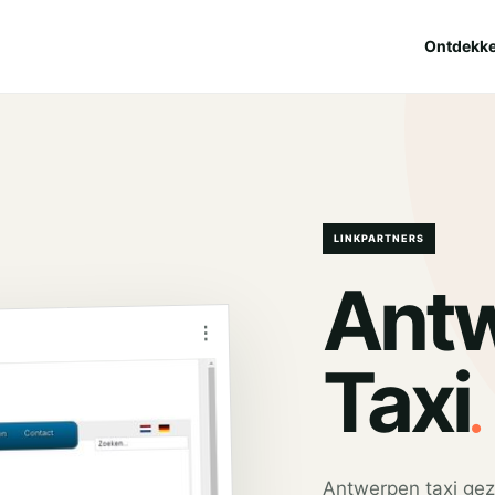
Ontdekk
LINKPARTNERS
Ant
⋮
.
Taxi
Antwerpen taxi gez