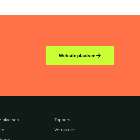
→
Website plaatsen
e plaatsen
Toppers
te
Verras me
tners