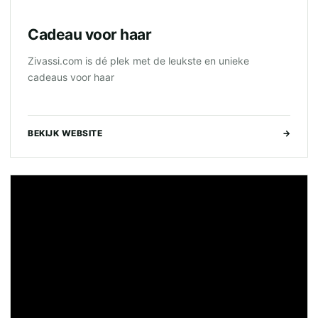
Cadeau voor haar
Zivassi.com is dé plek met de leukste en unieke
cadeaus voor haar
BEKIJK WEBSITE
→