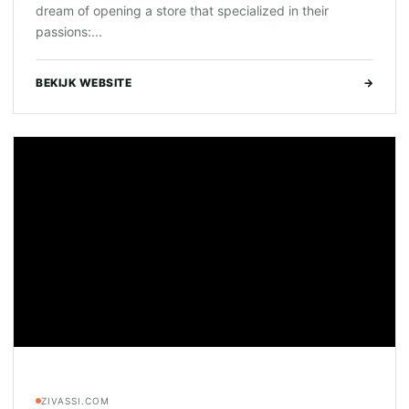
dream of opening a store that specialized in their
passions:...
BEKIJK WEBSITE
→
ZIVASSI.COM