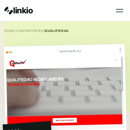
linkio
HOME
/
LINKPARTNERS
/
QUALIFIED4U
⋮
qualified4u.eu