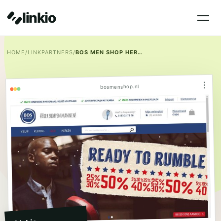
linkio
HOME
/
LINKPARTNERS
/
BOS MEN SHOP HERENKLEDING
⋮
bosmenshop.nl