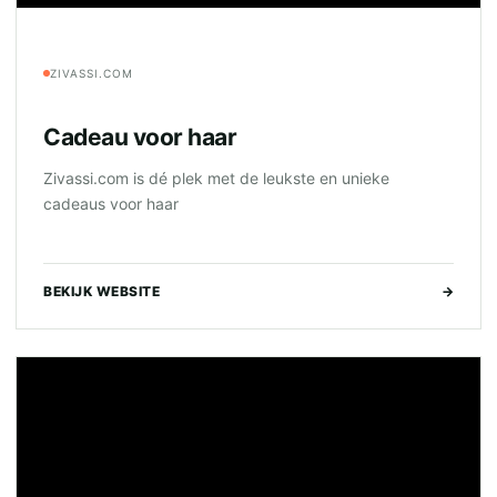
ZIVASSI.COM
Cadeau voor haar
Zivassi.com is dé plek met de leukste en unieke
cadeaus voor haar
BEKIJK WEBSITE
→