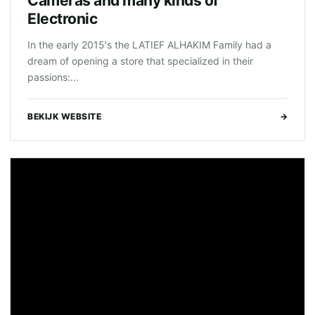
Cameras and many kinds of
Electronic
In the early 2015's the LATIEF ALHAKIM Family had a
dream of opening a store that specialized in their
passions:...
BEKIJK WEBSITE
→