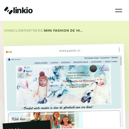
linkio
HOME
/
LINKPARTNERS
/
MINI FASHION DE HIPSTE BABY EN KINDERKLEDING WEBSHOP !
⋮
minifashion.nl