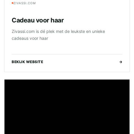
ZIVASSI.COM
Cadeau voor haar
Zivassi.com is dé plek met de leukste en unieke
cadeaus voor haar
BEKIJK WEBSITE
→