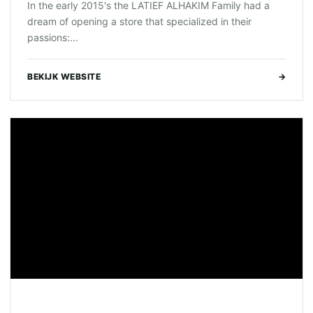
In the early 2015's the LATIEF ALHAKIM Family had a
dream of opening a store that specialized in their
passions:...
BEKIJK WEBSITE
→