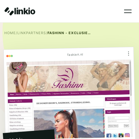
linkio
HOME
/
LINKPARTNERS
/
FASHINN - EXCLUSIEVE BADMODE WEBWINKEL
⋮
fashinn.nl