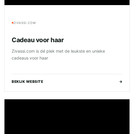
ZIVASSI.COM
Cadeau voor haar
Zivassi.com is dé plek met de leukste en unieke
cadeaus voor haar
BEKIJK WEBSITE
→