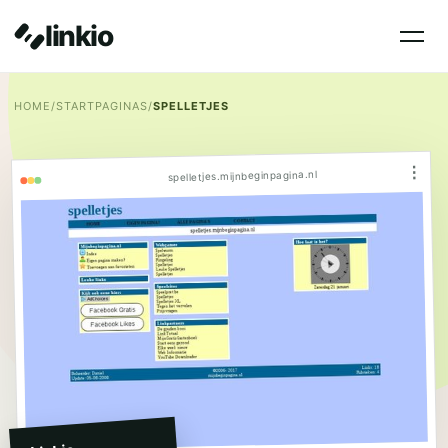
linkio
HOME
/
STARTPAGINAS
/
SPELLETJES
⋮
spelletjes.mijnbeginpagina.nl