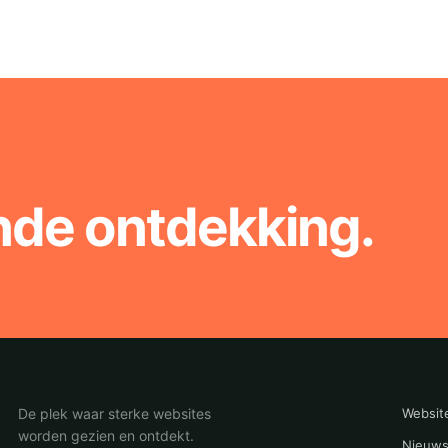
nde ontdekking.
De plek waar sterke websites
Websit
worden gezien en ontdekt.
Nieuws