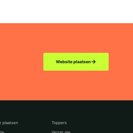
→
Website plaatsen
e plaatsen
Toppers
te
Verras me