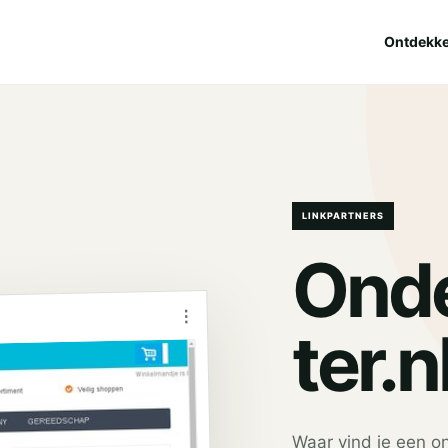
Ontdekk
LINKPARTNERS
Onde
⋮
ter.n
Waar vind je een on