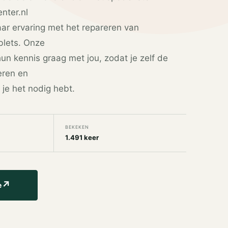
nter.nl
aar ervaring met het repareren van
blets. Onze
un kennis graag met jou, zodat je zelf de
eren en
 je het nodig hebt.
BEKEKEN
1.491 keer
↗
e