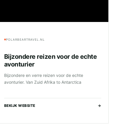
POLARBEARTRAVEL.NL
Bijzondere reizen voor de echte
avonturier
Bijzondere en verre reizen voor de echte
avonturier. Van Zuid Afrika to Antarctica
BEKIJK WEBSITE
→