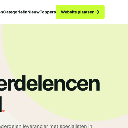
→
en
Categorieën
Nieuw
Toppers
Website plaatsen
rdelencen
.
l
derdelen leverancier met specialisten in