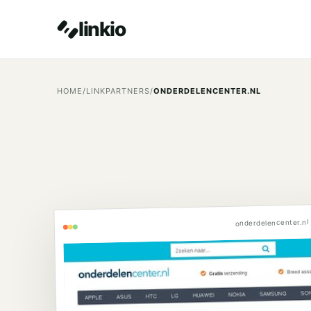
linkio
HOME
/
LINKPARTNERS
/
ONDERDELENCENTER.NL
onderdelencenter.nl