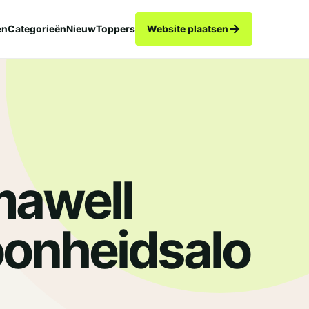
→
en
Categorieën
Nieuw
Toppers
Website plaatsen
awell
onheidsalo