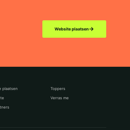
→
Website plaatsen
e plaatsen
Toppers
te
Verras me
tners