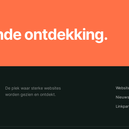
nde ontdekking.
De plek waar sterke websites
Websit
worden gezien en ontdekt.
Nieuws
Linkpar