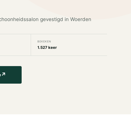
choonheidssalon gevestigd in Woerden
BEKEKEN
1.527 keer
↗
e