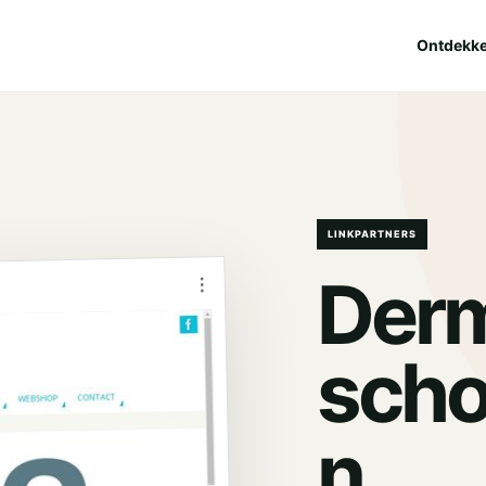
Ontdekk
LINKPARTNERS
Derm
⋮
scho
.
n