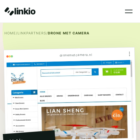
linkio
HOME
/
LINKPARTNERS
/
DRONE MET CAMERA
⋮
dronemetcamera.nl