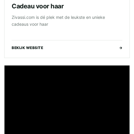
Cadeau voor haar
Zivassi.com is dé plek met de leukste en unieke
cadeaus voor haar
BEKIJK WEBSITE
→