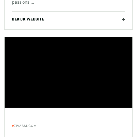
passions:...
BEKIJK WEBSITE
→
ZIVASSI.COM