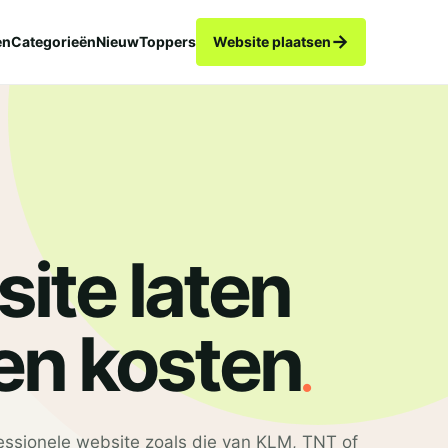
→
en
Categorieën
Nieuw
Toppers
Website plaatsen
ite laten
.
n kosten
fessionele website zoals die van KLM, TNT of