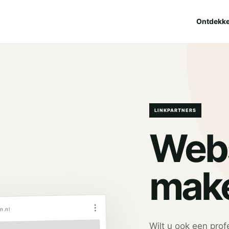
Ontdekk
LINKPARTNERS
Webs
make
⋮
n.nl
Wilt u ook een pro