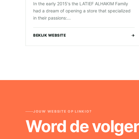
In the early 2015's the LATIEF ALHAKIM Family
had a dream of opening a store that specialized
in their passions:...
BEKIJK WEBSITE
→
JOUW WEBSITE OP LINKIO?
Word de volge