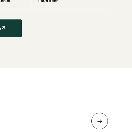
en.nl
1.504 keer
↗
e
→