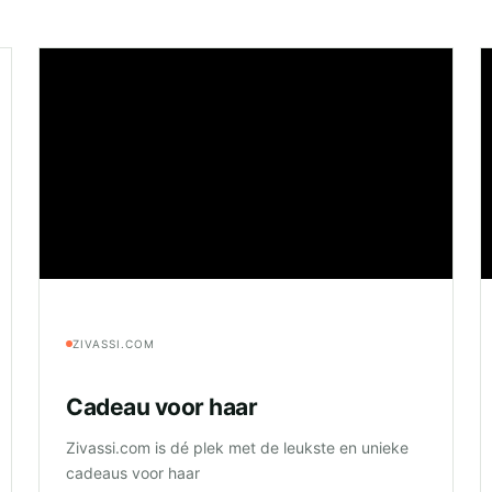
ZIVASSI.COM
Cadeau voor haar
Zivassi.com is dé plek met de leukste en unieke
cadeaus voor haar