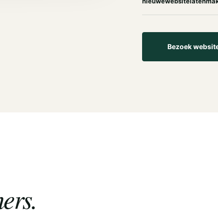
nieuwewebsitelatenmak
Bezoek websit
ers.