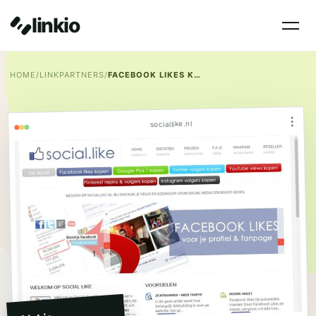
linkio
HOME
/
LINKPARTNERS
/
FACEBOOK LIKES KOPEN
⋮
sociallike.nl