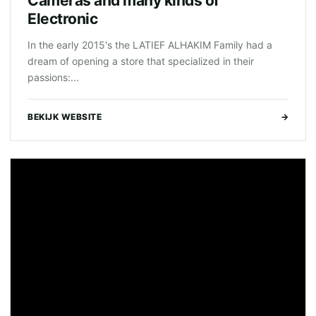
Cameras and many kinds of
Electronic
In the early 2015's the LATIEF ALHAKIM Family had a
dream of opening a store that specialized in their
passions:...
BEKIJK WEBSITE
→