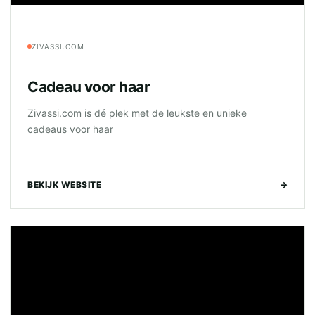
ZIVASSI.COM
Cadeau voor haar
Zivassi.com is dé plek met de leukste en unieke
cadeaus voor haar
BEKIJK WEBSITE
→