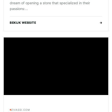
dream of opening a store that specialized in their
passions:...
BEKIJK WEBSITE
→
ZIVASSI.COM