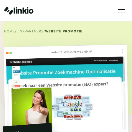
linkio
HOME
/
LINKPARTNERS
/
WEBSITE PROMOTIE
⋮
website-explode.webklik.nl