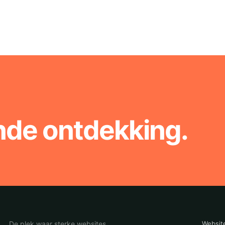
nde ontdekking.
De plek waar sterke websites
Websit