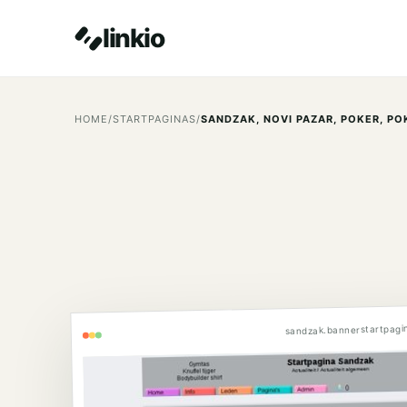
linkio
HOME
/
STARTPAGINAS
/
sandzak.bannerstartpagin