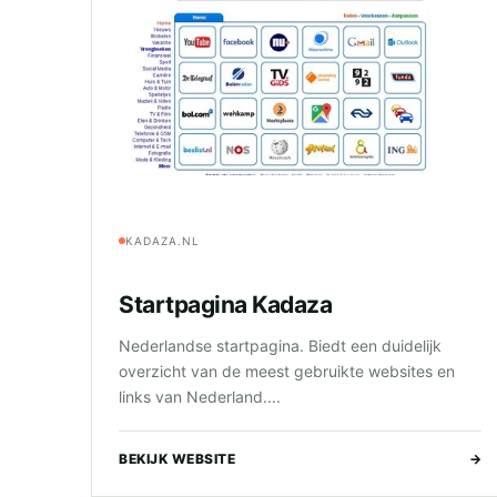
KADAZA.NL
Startpagina Kadaza
Nederlandse startpagina. Biedt een duidelijk
overzicht van de meest gebruikte websites en
links van Nederland....
BEKIJK WEBSITE
→