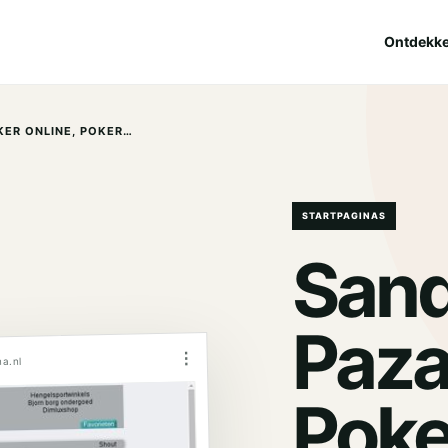
Ontdekk
SANDZAK, NOVI PAZAR, POKER, POKER ONLINE, POKER PRAVILA
STARTPAGINAS
Sand
Pazar
⋮
a.nl
Poke