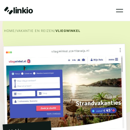
linkio
HOME
/
VAKANTIE EN REIZEN
/
VLIEGWINKEL
⋮
vliegwinkel.startbewijs.nl