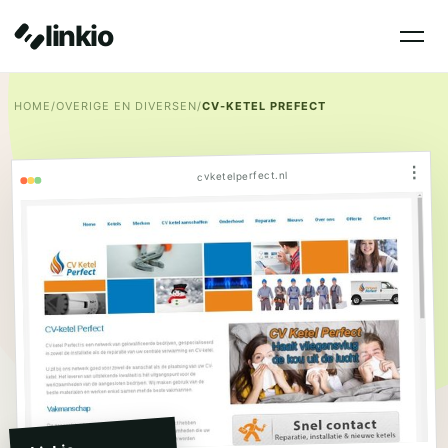
linkio
HOME
/
OVERIGE EN DIVERSEN
/
CV-KETEL PREFECT
⋮
cvketelperfect.nl