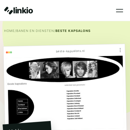
linkio
HOME
/
BANEN EN DIENSTEN
/
BESTE KAPSALONS
⋮
beste-kapsalons.nl