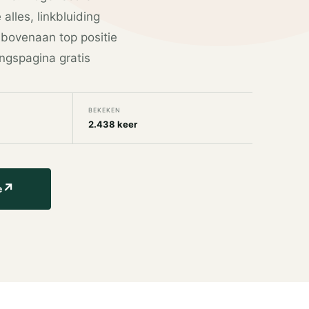
 alles, linkbluiding
, bovenaan top positie
ngspagina gratis
BEKEKEN
2.438 keer
↗
e