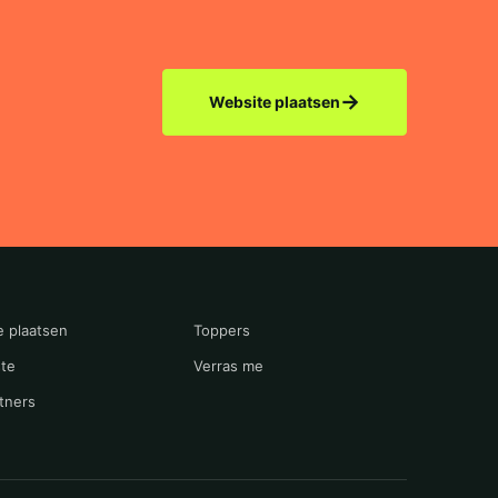
→
Website plaatsen
e plaatsen
Toppers
te
Verras me
tners