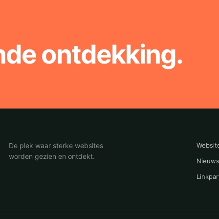
nde ontdekking.
De plek waar sterke websites
Websit
worden gezien en ontdekt.
Nieuws
Linkpar