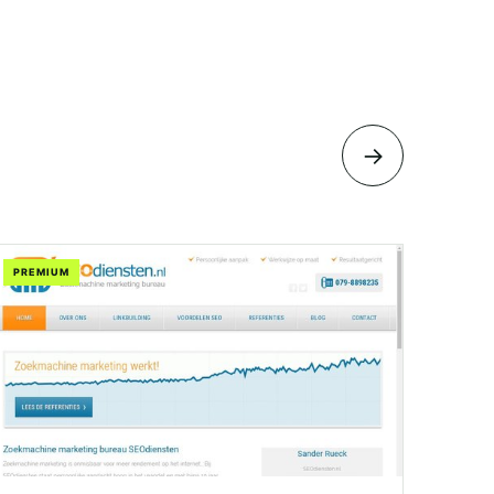
→
PREMIUM