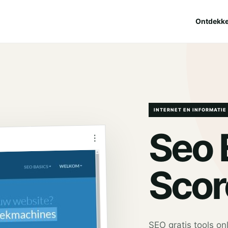
Ontdekk
INTERNET EN INFORMATIE
Seo 
⋮
Scor
SEO gratis tools on