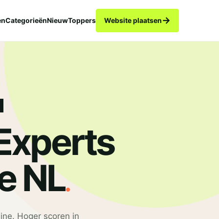
→
en
Categorieën
Nieuw
Toppers
Website plaatsen
Experts
.
e NL
line. Hoger scoren in