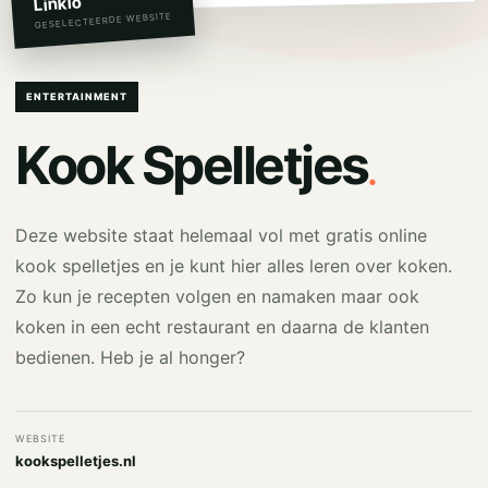
Linkio
GESELECTEERDE WEBSITE
ENTERTAINMENT
.
Kook Spelletjes
Deze website staat helemaal vol met gratis online
kook spelletjes en je kunt hier alles leren over koken.
Zo kun je recepten volgen en namaken maar ook
koken in een echt restaurant en daarna de klanten
bedienen. Heb je al honger?
WEBSITE
kookspelletjes.nl