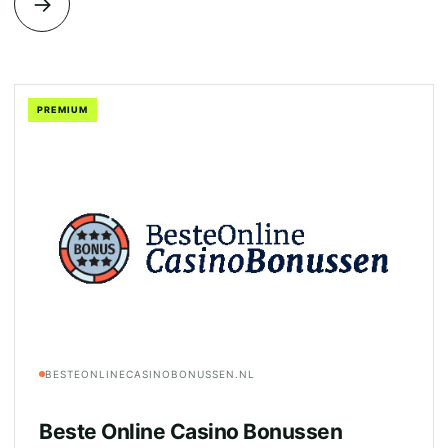
→
PREMIUM
BESTEONLINECASINOBONUSSEN.NL
Beste Online Casino Bonussen