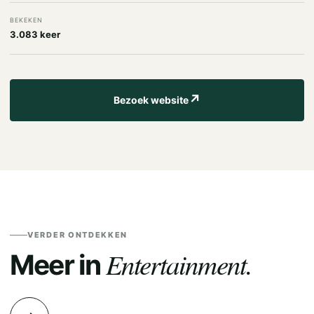
BEKEKEN
3.083 keer
↗
Bezoek website
VERDER ONTDEKKEN
Entertainment.
Meer in