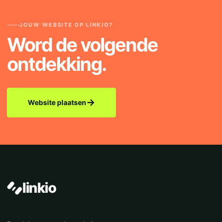
JOUW WEBSITE OP LINKIO?
Word de volgende
ontdekking.
→
Website plaatsen
linkio