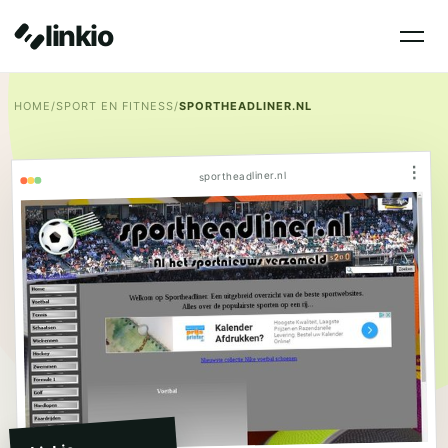
linkio
HOME
/
SPORT EN FITNESS
/
SPORTHEADLINER.NL
⋮
sportheadliner.nl