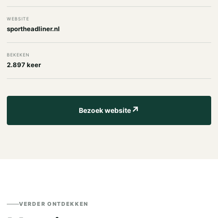
WEBSITE
sportheadliner.nl
BEKEKEN
2.897 keer
↗
Bezoek website
VERDER ONTDEKKEN