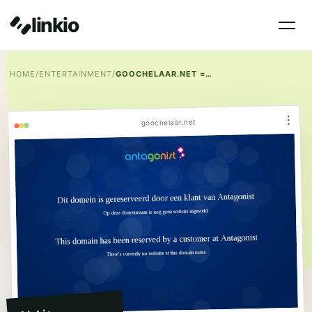
linkio
HOME
/
ENTERTAINMENT
/
GOOCHELAAR.NET = DE SNELSTE VINGERS VAN NL!
⋮
goochelaar.net