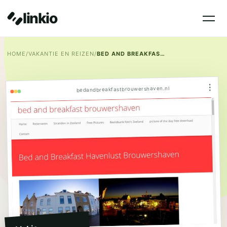
linkio
HOME
/
VAKANTIE EN REIZEN
/
BED AND BREAKFAST HAVENLUST BROUWERSHAVEN
⋮
bedandbreakfastbrouwershaven.nl