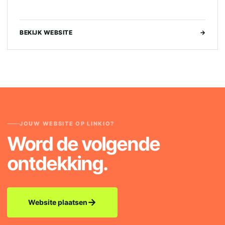
BEKIJK WEBSITE
→
JOUW WEBSITE OP LINKIO?
Word de volgende
ontdekking.
→
Website plaatsen