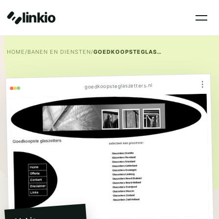
linkio
HOME
/
BANEN EN DIENSTEN
/
GOEDKOOPSTEGLASZETTERS.NL
⋮
goedkoopsteglaszetters.nl