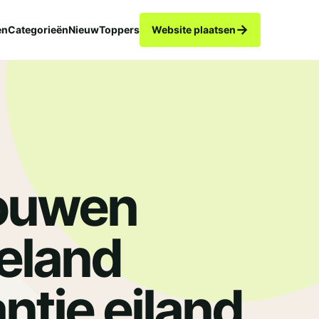
→
en
Categorieën
Nieuw
Toppers
Website plaatsen
ouwen
eland
ntie eiland