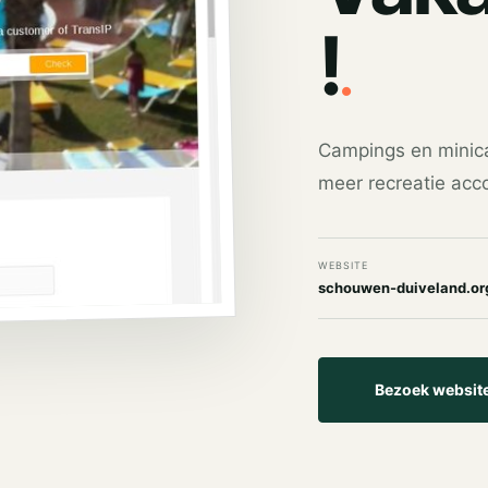
.
!
Campings en minic
meer recreatie ac
WEBSITE
schouwen-duiveland.or
Bezoek websit