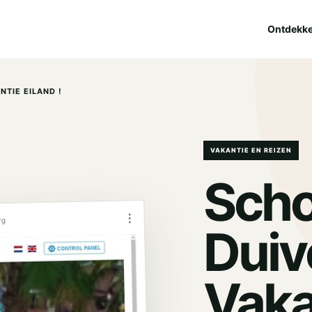
Ontdekk
TIE EILAND !
VAKANTIE EN REIZEN
Sch
⋮
rg
Duiv
Vaka