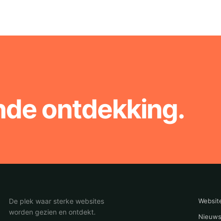
nde ontdekking.
De plek waar sterke websites
Websit
worden gezien en ontdekt.
Nieuws