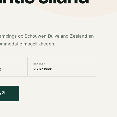
ampings op Schouwen Duiveland Zeeland en
commodatie mogelijkheden.
BEKEKEN
g
2.767 keer
↗
e