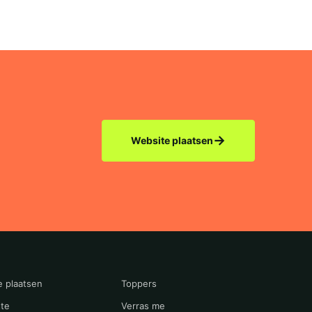
→
Website plaatsen
e plaatsen
Toppers
te
Verras me