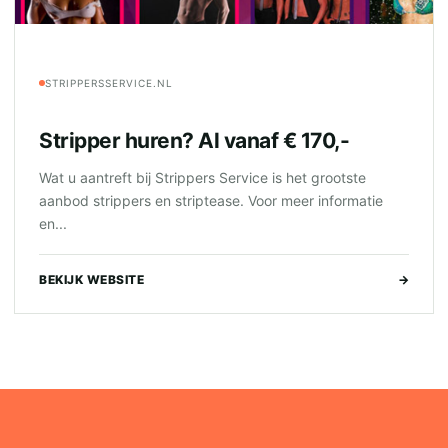
STRIPPERSSERVICE.NL
Stripper huren? Al vanaf € 170,-
Wat u aantreft bij Strippers Service is het grootste
aanbod strippers en striptease. Voor meer informatie
en...
BEKIJK WEBSITE
→