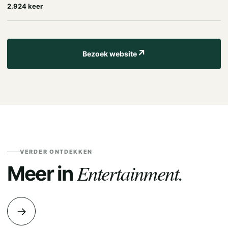
2.924 keer
↗
Bezoek website
VERDER ONTDEKKEN
Entertainment.
Meer in
→