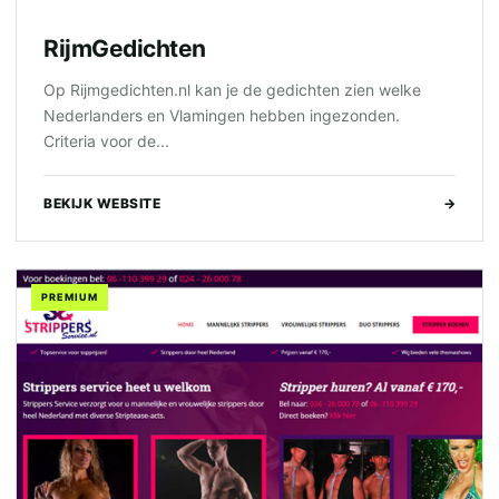
RijmGedichten
Op Rijmgedichten.nl kan je de gedichten zien welke
Nederlanders en Vlamingen hebben ingezonden.
Criteria voor de...
BEKIJK WEBSITE
→
PREMIUM