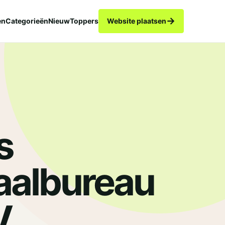
→
en
Categorieën
Nieuw
Toppers
Website plaatsen
s
aalbureau
.
V