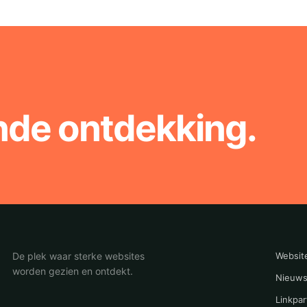
nde ontdekking.
De plek waar sterke websites
Websit
worden gezien en ontdekt.
Nieuws
Linkpar