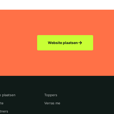
→
Website plaatsen
e plaatsen
Toppers
te
Verras me
tners