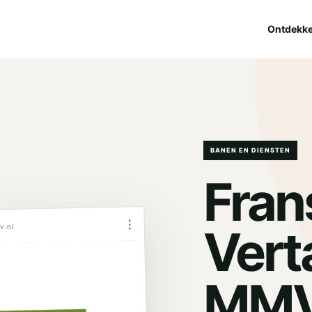
Ontdekk
BANEN EN DIENSTEN
Fran
⋮
Vert
v.nl
MM