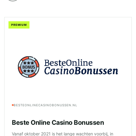
PREMIUM
BESTEONLINECASINOBONUSSEN.NL
Beste Online Casino Bonussen
Vanaf oktober 2021 is het lange wachten voorbij, in