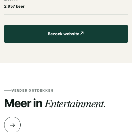
BEKEKEN
2.957 keer
↗
Bezoek website
VERDER ONTDEKKEN
Entertainment.
Meer in
→