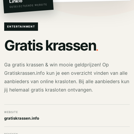
Linkio
GESELECTEERDE WEBSITE
ENTERTAINMENT
.
Gratis krassen
Ga gratis krassen & win mooie geldprijzen! Op
Gratiskrassen.info kun je een overzicht vinden van alle
aanbieders van online krasloten. Bij alle aanbieders kun
jij helemaal gratis krasloten ontvangen.
WEBSITE
gratiskrassen.info