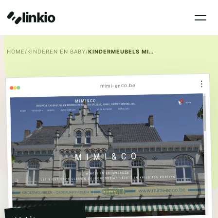
linkio
HOME
/
KINDEREN EN BABY
/
KINDERMEUBELS MIMI&CO
⋮
mimi-enco.be