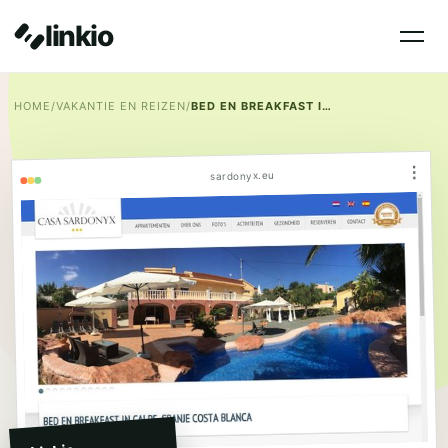
linkio
HOME
/
VAKANTIE EN REIZEN
/
BED EN BREAKFAST IN CALPE COSTA BLANCA
⋮
sardonyx.eu