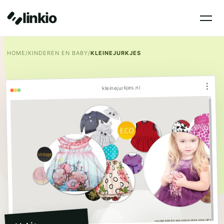
linkio
HOME
/
KINDEREN EN BABY
/
KLEINEJURKJES
⋮
kleinejurkjes.nl