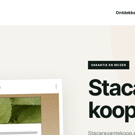
Ontdekk
VAKANTIE EN REIZEN
Stac
⋮
g
koo
Stacaravantekoop.o