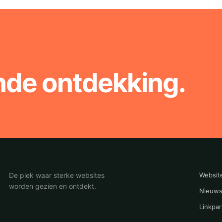
nde ontdekking.
De plek waar sterke websites
Websit
worden gezien en ontdekt.
Nieuws
Linkpar