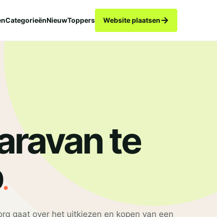
→
en
Categorieën
Nieuw
Toppers
Website plaatsen
aravan te
.
p
rg gaat over het uitkiezen en kopen van een