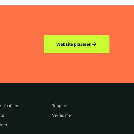
→
Website plaatsen
e plaatsen
Toppers
te
Verras me
tners