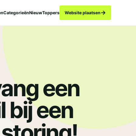
→
en
Categorieën
Nieuw
Toppers
Website plaatsen
ang een
 bij een
.
 storing!