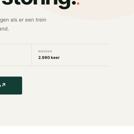
gen als er een trein
and.
BEKEKEN
2.990 keer
↗
e