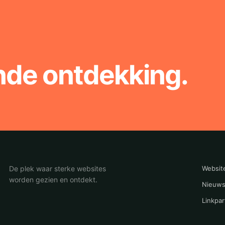
nde ontdekking.
De plek waar sterke websites
Websit
worden gezien en ontdekt.
Nieuws
Linkpar