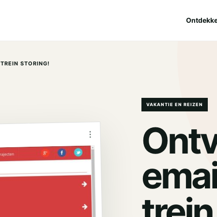
Ontdekk
 TREIN STORING!
VAKANTIE EN REIZEN
Ontv
⋮
email
trein