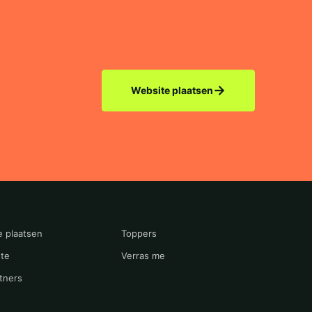
→
Website plaatsen
e plaatsen
Toppers
te
Verras me
tners