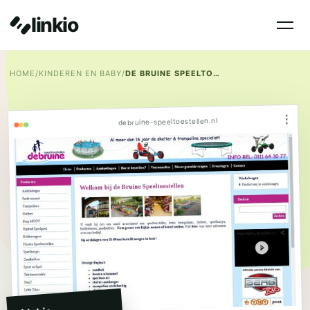
linkio
HOME
/
KINDEREN EN BABY
/
DE BRUINE SPEELTOESTELLEN
⋮
debruine-speeltoestellen.nl