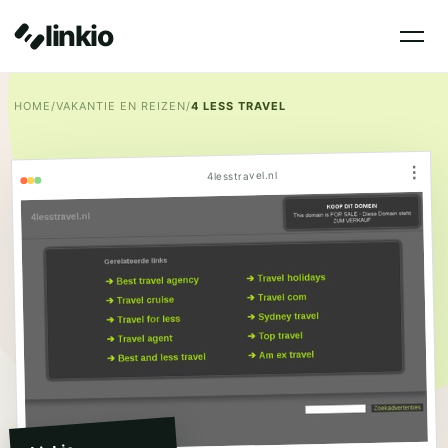
linkio
HOME
/
VAKANTIE EN REIZEN
/
4 LESS TRAVEL
⋮
4lesstravel.nl