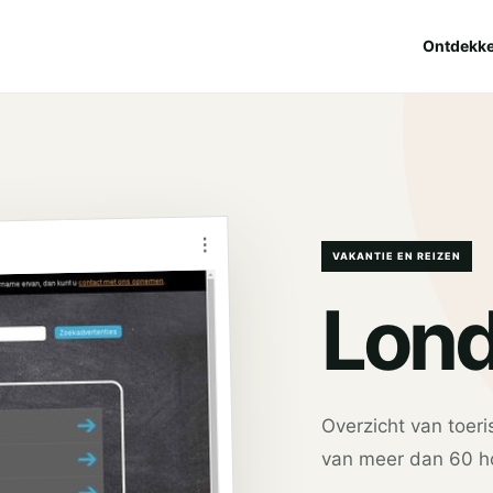
Ontdekk
⋮
VAKANTIE EN REIZEN
Lond
Overzicht van toeri
van meer dan 60 ho