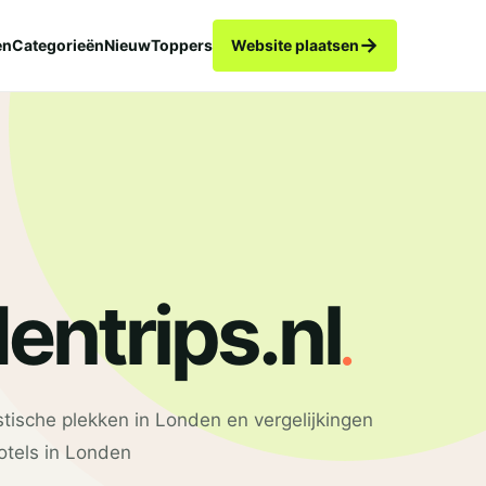
→
en
Categorieën
Nieuw
Toppers
Website plaatsen
.
entrips.nl
stische plekken in Londen en vergelijkingen
tels in Londen