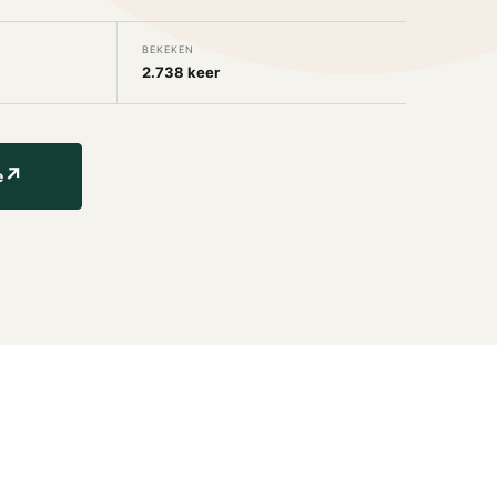
BEKEKEN
2.738 keer
↗
e