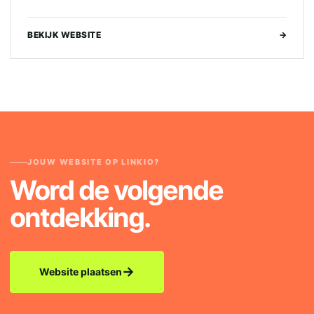
BEKIJK WEBSITE
→
JOUW WEBSITE OP LINKIO?
Word de volgende
ontdekking.
→
Website plaatsen