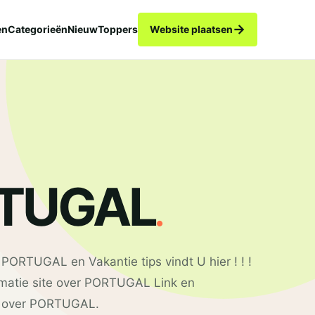
→
en
Categorieën
Nieuw
Toppers
Website plaatsen
.
TUGAL
PORTUGAL en Vakantie tips vindt U hier ! ! !
rmatie site over PORTUGAL Link en
n over PORTUGAL.