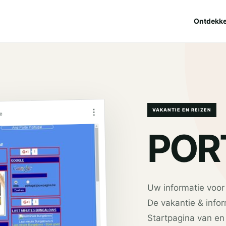
Ontdekk
⋮
VAKANTIE EN REIZEN
e
POR
Uw informatie voor 
De vakantie & info
Startpagina van e