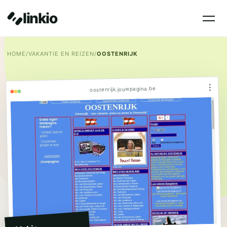
linkio
HOME
/
VAKANTIE EN REIZEN
/
OOSTENRIJK
⋮
oostenrijk.jouwpagina.be