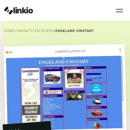
linkio
HOME
/
VAKANTIE EN REIZEN
/
ENGELAND UWSTART
⋮
engeland.uwstart.nl